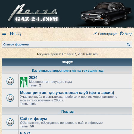
FAQ
Регистрация
Вход
П
Список форумов
о
и
Текущее время: Пт авг 07, 2026 4:48 am
с
к
Форум
Календарь мероприятий на текущий год
2024
Мероприятия текущего года
Темы:
2
Мероприятия, где участвовал клуб (фото-архив)
Участие клуба в выставках, пробегах и прочих мероприятиях с
момента основания в 2006 г.
Темы:
193
Портал
Сайт и форум
Объявления, обсуждение вопросов о сайте и форуме
Темы:
56
F.A.Q.