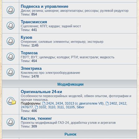
Подвеска и управление
Диски; резина; шкворни; амортизаторы; рессоры; рулевой редуктор
Темы:
854
Трансмиссия
Сцепление; КПП; кардан; задний мост
Темы:
441
Кузов
Оперение; силовые элементы; интерьер; экстерьер
Темы:
1145
Тормоза
ГВУТ; ВУТ; цилиндры; колодки; РТИ; магистрали; жидкость
Темы:
454
Электрика
Комлексно про электрооборудование
Темы:
1478
Модификации
Оригинальные 24-ки
Особенности первосерийных моделей, обмен опытом, фотографии и
прочая тематика.
Подфорумы:
2424, 2434, 31013 (с двигателем V8)
,
2402, 2412,
2476/77
,
3102, 3110, 3111, 31105, Siber
Темы:
406
Кастом, тюнинг
Проекты модификаций ГАЗ-24, доработка узлов и агрегатов
Темы:
309
Рынок