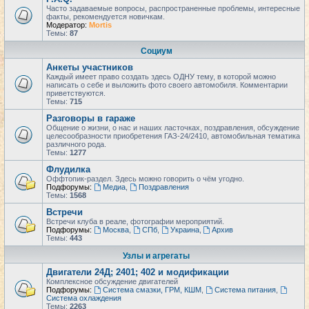
Часто задаваемые вопросы, распространенные проблемы, интересные
факты, рекомендуется новичкам.
Модератор:
Mortis
Темы:
87
Социум
Анкеты участников
Каждый имеет право создать здесь ОДНУ тему, в которой можно
написать о себе и выложить фото своего автомобиля. Комментарии
приветствуются.
Темы:
715
Разговоры в гараже
Общение о жизни, о нас и наших ласточках, поздравления, обсуждение
целесообразности приобретения ГАЗ-24/2410, автомобильная тематика
различного рода.
Темы:
1277
Флудилка
Оффтопик-раздел. Здесь можно говорить о чём угодно.
Подфорумы:
Медиа
,
Поздравления
Темы:
1568
Встречи
Встречи клуба в реале, фотографии мероприятий.
Подфорумы:
Москва
,
СПб
,
Украина
,
Архив
Темы:
443
Узлы и агрегаты
Двигатели 24Д; 2401; 402 и модификации
Комплексное обсуждение двигателей
Подфорумы:
Система смазки, ГРМ, КШМ
,
Система питания
,
Система охлаждения
Темы:
2263