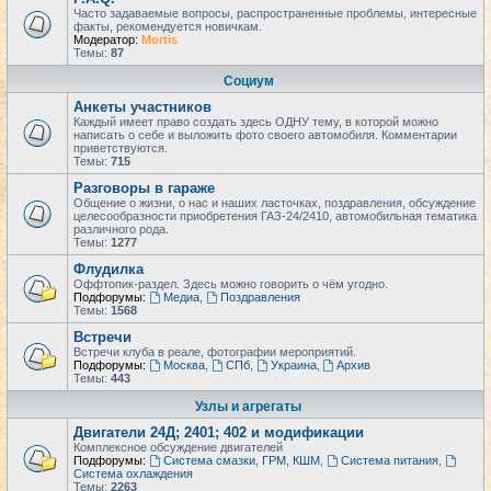
Часто задаваемые вопросы, распространенные проблемы, интересные
факты, рекомендуется новичкам.
Модератор:
Mortis
Темы:
87
Социум
Анкеты участников
Каждый имеет право создать здесь ОДНУ тему, в которой можно
написать о себе и выложить фото своего автомобиля. Комментарии
приветствуются.
Темы:
715
Разговоры в гараже
Общение о жизни, о нас и наших ласточках, поздравления, обсуждение
целесообразности приобретения ГАЗ-24/2410, автомобильная тематика
различного рода.
Темы:
1277
Флудилка
Оффтопик-раздел. Здесь можно говорить о чём угодно.
Подфорумы:
Медиа
,
Поздравления
Темы:
1568
Встречи
Встречи клуба в реале, фотографии мероприятий.
Подфорумы:
Москва
,
СПб
,
Украина
,
Архив
Темы:
443
Узлы и агрегаты
Двигатели 24Д; 2401; 402 и модификации
Комплексное обсуждение двигателей
Подфорумы:
Система смазки, ГРМ, КШМ
,
Система питания
,
Система охлаждения
Темы:
2263