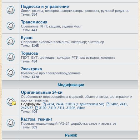
Подвеска и управление
Диски; резина; шкворни; амортизаторы; рессоры; рулевой редуктор
Темы:
854
Трансмиссия
Сцепление; КПП; кардан; задний мост
Темы:
441
Кузов
Оперение; силовые элементы; интерьер; экстерьер
Темы:
1145
Тормоза
ГВУТ; ВУТ; цилиндры; колодки; РТИ; магистрали; жидкость
Темы:
454
Электрика
Комлексно про электрооборудование
Темы:
1478
Модификации
Оригинальные 24-ки
Особенности первосерийных моделей, обмен опытом, фотографии и
прочая тематика.
Подфорумы:
2424, 2434, 31013 (с двигателем V8)
,
2402, 2412,
2476/77
,
3102, 3110, 3111, 31105, Siber
Темы:
406
Кастом, тюнинг
Проекты модификаций ГАЗ-24, доработка узлов и агрегатов
Темы:
309
Рынок