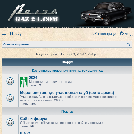
FAQ
Регистрация
Вход
П
Список форумов
о
и
Текущее время: Вс авг 09, 2026 15:26 pm
с
к
Форум
Календарь мероприятий на текущий год
2024
Мероприятия текущего года
Темы:
2
Мероприятия, где участвовал клуб (фото-архив)
Участие клуба в выставках, пробегах и прочих мероприятиях с
момента основания в 2006 г.
Темы:
193
Портал
Сайт и форум
Объявления, обсуждение вопросов о сайте и форуме
Темы:
56
F.A.Q.