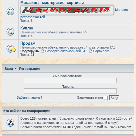
Магазины, мастерские, сервисы
Магазин
ретрозапчастей
Темы:
6
Куплю
Некоммерческие объявления о покупке з/ч.
Темы:
4
Продам
Некоммерческие объявления о продаже з/ч к авто марки ГАЗ.
Подфорумы:
Разборка автомобилей ГАЗ
,
Барахолка
Темы:
21
Вход
•
Регистрация
Имя пользователя:
Пароль:
Забыли пароль?
Запомнить меня
Кто сейчас на конференции
Всего
128
посетителей :: 3 зарегистрированных, 0 скрытых и 125 гостей
(основано на активности пользователей за последние 5 минут)
Больше всего посетителей (
4181
) здесь было Чт май 07, 2026 13:06 pm