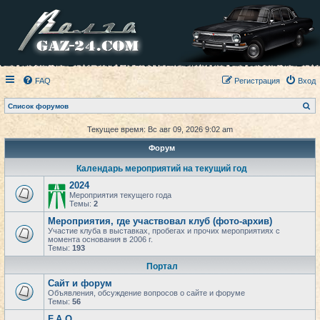
FAQ
Регистрация
Вход
П
Список форумов
о
и
Текущее время: Вс авг 09, 2026 9:02 am
с
к
Форум
Календарь мероприятий на текущий год
2024
Мероприятия текущего года
Темы:
2
Мероприятия, где участвовал клуб (фото-архив)
Участие клуба в выставках, пробегах и прочих мероприятиях с
момента основания в 2006 г.
Темы:
193
Портал
Сайт и форум
Объявления, обсуждение вопросов о сайте и форуме
Темы:
56
F.A.Q.