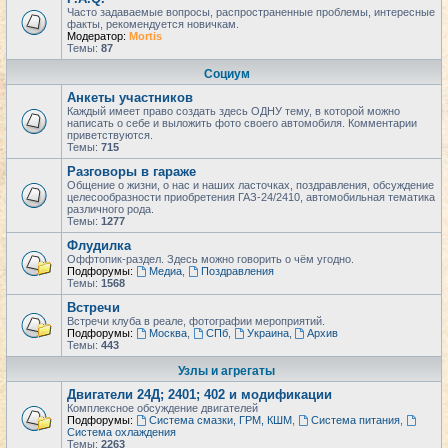
Часто задаваемые вопросы, распространенные проблемы, интересные
факты, рекомендуется новичкам.
Модератор:
Mortis
Темы:
87
Социум
Анкеты участников
Каждый имеет право создать здесь ОДНУ тему, в которой можно
написать о себе и выложить фото своего автомобиля. Комментарии
приветствуются.
Темы:
715
Разговоры в гараже
Общение о жизни, о нас и наших ласточках, поздравления, обсуждение
целесообразности приобретения ГАЗ-24/2410, автомобильная тематика
различного рода.
Темы:
1277
Флудилка
Оффтопик-раздел. Здесь можно говорить о чём угодно.
Подфорумы:
Медиа
,
Поздравления
Темы:
1568
Встречи
Встречи клуба в реале, фотографии мероприятий.
Подфорумы:
Москва
,
СПб
,
Украина
,
Архив
Темы:
443
Узлы и агрегаты
Двигатели 24Д; 2401; 402 и модификации
Комплексное обсуждение двигателей
Подфорумы:
Система смазки, ГРМ, КШМ
,
Система питания
,
Система охлаждения
Темы:
2263