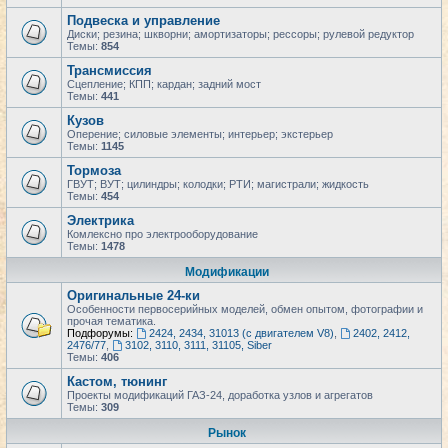
Подвеска и управление
Диски; резина; шкворни; амортизаторы; рессоры; рулевой редуктор
Темы:
854
Трансмиссия
Сцепление; КПП; кардан; задний мост
Темы:
441
Кузов
Оперение; силовые элементы; интерьер; экстерьер
Темы:
1145
Тормоза
ГВУТ; ВУТ; цилиндры; колодки; РТИ; магистрали; жидкость
Темы:
454
Электрика
Комлексно про электрооборудование
Темы:
1478
Модификации
Оригинальные 24-ки
Особенности первосерийных моделей, обмен опытом, фотографии и
прочая тематика.
Подфорумы:
2424, 2434, 31013 (с двигателем V8)
,
2402, 2412,
2476/77
,
3102, 3110, 3111, 31105, Siber
Темы:
406
Кастом, тюнинг
Проекты модификаций ГАЗ-24, доработка узлов и агрегатов
Темы:
309
Рынок