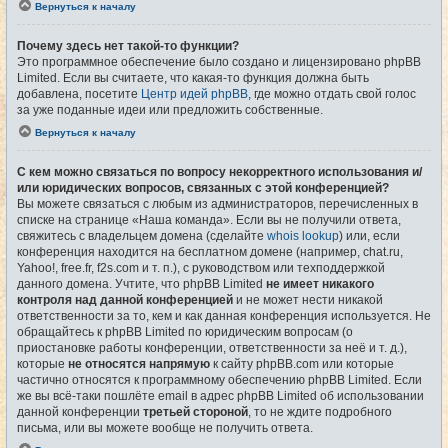
Вернуться к началу
Почему здесь нет такой-то функции?
Это программное обеспечение было создано и лицензировано phpBB
Limited. Если вы считаете, что какая-то функция должна быть
добавлена, посетите
Центр идей phpBB
, где можно отдать свой голос
за уже поданные идеи или предложить собственные.
Вернуться к началу
С кем можно связаться по вопросу некорректного использования и/
или юридических вопросов, связанных с этой конференцией?
Вы можете связаться с любым из администраторов, перечисленных в
списке на странице «Наша команда». Если вы не получили ответа,
свяжитесь с владельцем домена (сделайте
whois lookup
) или, если
конференция находится на бесплатном домене (например, chat.ru,
Yahoo!, free.fr, f2s.com и т. п.), с руководством или техподдержкой
данного домена. Учтите, что phpBB Limited
не имеет никакого
контроля над данной конференцией
и не может нести никакой
ответственности за то, кем и как данная конференция используется. Не
обращайтесь к phpBB Limited по юридическим вопросам (о
приостановке работы конференции, ответственности за неё и т. д.),
которые
не относятся напрямую
к сайту phpBB.com или которые
частично относятся к программному обеспечению phpBB Limited. Если
же вы всё-таки пошлёте email в адрес phpBB Limited об использовании
данной конференции
третьей стороной
, то не ждите подробного
письма, или вы можете вообще не получить ответа.