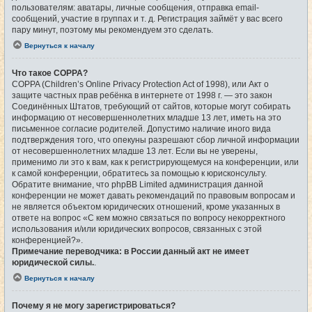
пользователям: аватары, личные сообщения, отправка email-
сообщений, участие в группах и т. д. Регистрация займёт у вас всего
пару минут, поэтому мы рекомендуем это сделать.
Вернуться к началу
Что такое COPPA?
COPPA (Children’s Online Privacy Protection Act of 1998), или Акт о
защите частных прав ребёнка в интернете от 1998 г. — это закон
Соединённых Штатов, требующий от сайтов, которые могут собирать
информацию от несовершеннолетних младше 13 лет, иметь на это
письменное согласие родителей. Допустимо наличие иного вида
подтверждения того, что опекуны разрешают сбор личной информации
от несовершеннолетних младше 13 лет. Если вы не уверены,
применимо ли это к вам, как к регистрирующемуся на конференции, или
к самой конференции, обратитесь за помощью к юрисконсульту.
Обратите внимание, что phpBB Limited администрация данной
конференции не может давать рекомендаций по правовым вопросам и
не является объектом юридических отношений, кроме указанных в
ответе на вопрос «С кем можно связаться по вопросу некорректного
использования и/или юридических вопросов, связанных с этой
конференцией?».
Примечание переводчика: в России данный акт не имеет
юридической силы.
.
Вернуться к началу
Почему я не могу зарегистрироваться?