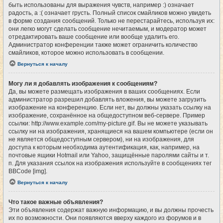
быть использованы для выражения чувств, например :) означает
радость, а :( означает грусть. Полный список смайликов можно увидеть
в форме создания сообщений. Только не перестарайтесь, используя их:
они легко могут сделать сообщение нечитаемым, и модератор может
отредактировать ваше сообщение или вообще удалить его.
Администратор конференции также может ограничить количество
смайликов, которое можно использовать в сообщении.
Вернуться к началу
Могу ли я добавлять изображения к сообщениям?
Да, вы можете размещать изображения в ваших сообщениях. Если
администратор разрешил добавлять вложения, вы можете загрузить
изображение на конференцию. Если нет, вы должны указать ссылку на
изображение, сохранённое на общедоступном веб-сервере. Пример
ссылки: http://www.example.com/my-picture.gif. Вы не можете указывать
ссылку ни на изображения, хранящиеся на вашем компьютере (если он
не является общедоступным сервером), ни на изображения, для
доступа к которым необходима аутентификация, как, например, на
почтовые ящики Hotmail или Yahoo, защищённые паролями сайты и т.
п. Для указания ссылок на изображения используйте в сообщениях тег
BBCode [img].
Вернуться к началу
Что такое важные объявления?
Эти объявления содержат важную информацию, и вы должны прочесть
их по возможности. Они появляются вверху каждого из форумов и в