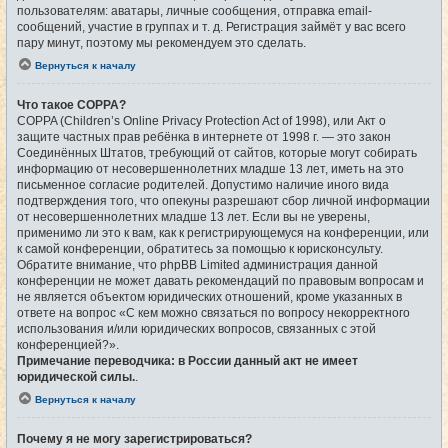
пользователям: аватары, личные сообщения, отправка email-
сообщений, участие в группах и т. д. Регистрация займёт у вас всего
пару минут, поэтому мы рекомендуем это сделать.
Вернуться к началу
Что такое COPPA?
COPPA (Children’s Online Privacy Protection Act of 1998), или Акт о
защите частных прав ребёнка в интернете от 1998 г. — это закон
Соединённых Штатов, требующий от сайтов, которые могут собирать
информацию от несовершеннолетних младше 13 лет, иметь на это
письменное согласие родителей. Допустимо наличие иного вида
подтверждения того, что опекуны разрешают сбор личной информации
от несовершеннолетних младше 13 лет. Если вы не уверены,
применимо ли это к вам, как к регистрирующемуся на конференции, или
к самой конференции, обратитесь за помощью к юрисконсульту.
Обратите внимание, что phpBB Limited администрация данной
конференции не может давать рекомендаций по правовым вопросам и
не является объектом юридических отношений, кроме указанных в
ответе на вопрос «С кем можно связаться по вопросу некорректного
использования и/или юридических вопросов, связанных с этой
конференцией?».
Примечание переводчика: в России данный акт не имеет
юридической силы.
.
Вернуться к началу
Почему я не могу зарегистрироваться?