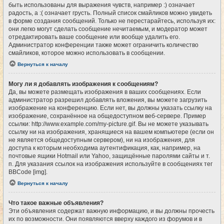
быть использованы для выражения чувств, например :) означает
радость, а :( означает грусть. Полный список смайликов можно увидеть
в форме создания сообщений. Только не перестарайтесь, используя их:
они легко могут сделать сообщение нечитаемым, и модератор может
отредактировать ваше сообщение или вообще удалить его.
Администратор конференции также может ограничить количество
смайликов, которое можно использовать в сообщении.
Вернуться к началу
Могу ли я добавлять изображения к сообщениям?
Да, вы можете размещать изображения в ваших сообщениях. Если
администратор разрешил добавлять вложения, вы можете загрузить
изображение на конференцию. Если нет, вы должны указать ссылку на
изображение, сохранённое на общедоступном веб-сервере. Пример
ссылки: http://www.example.com/my-picture.gif. Вы не можете указывать
ссылку ни на изображения, хранящиеся на вашем компьютере (если он
не является общедоступным сервером), ни на изображения, для
доступа к которым необходима аутентификация, как, например, на
почтовые ящики Hotmail или Yahoo, защищённые паролями сайты и т.
п. Для указания ссылок на изображения используйте в сообщениях тег
BBCode [img].
Вернуться к началу
Что такое важные объявления?
Эти объявления содержат важную информацию, и вы должны прочесть
их по возможности. Они появляются вверху каждого из форумов и в