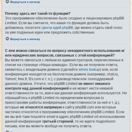
Вернуться к началу
Почему здесь нет такой-то функции?
Это программное обеспечение было создано и лицензировано phpBB
Limited. Если вы считаете, что какая-то функция должна быть
добавлена, посетите
Центр идей phpBB
, где можно отдать свой голос
за уже поданные идеи или предложить собственные.
Вернуться к началу
С кем можно связаться по вопросу некорректного использования и/
или юридических вопросов, связанных с этой конференцией?
Вы можете связаться с любым из администраторов, перечисленных в
списке на странице «Наша команда». Если вы не получили ответа,
свяжитесь с владельцем домена (сделайте
whois lookup
) или, если
конференция находится на бесплатном домене (например, chat.ru,
Yahoo!, free.fr, f2s.com и т. п.), с руководством или техподдержкой
данного домена. Учтите, что phpBB Limited
не имеет никакого
контроля над данной конференцией
и не может нести никакой
ответственности за то, кем и как данная конференция используется. Не
обращайтесь к phpBB Limited по юридическим вопросам (о
приостановке работы конференции, ответственности за неё и т. д.),
которые
не относятся напрямую
к сайту phpBB.com или которые
частично относятся к программному обеспечению phpBB Limited. Если
же вы всё-таки пошлёте email в адрес phpBB Limited об использовании
данной конференции
третьей стороной
, то не ждите подробного
письма, или вы можете вообще не получить ответа.