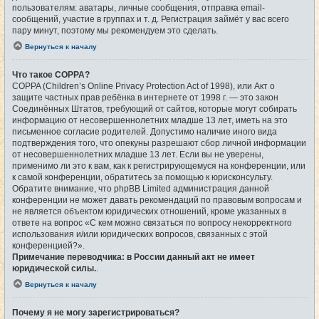
пользователям: аватары, личные сообщения, отправка email-
сообщений, участие в группах и т. д. Регистрация займёт у вас всего
пару минут, поэтому мы рекомендуем это сделать.
Вернуться к началу
Что такое COPPA?
COPPA (Children’s Online Privacy Protection Act of 1998), или Акт о
защите частных прав ребёнка в интернете от 1998 г. — это закон
Соединённых Штатов, требующий от сайтов, которые могут собирать
информацию от несовершеннолетних младше 13 лет, иметь на это
письменное согласие родителей. Допустимо наличие иного вида
подтверждения того, что опекуны разрешают сбор личной информации
от несовершеннолетних младше 13 лет. Если вы не уверены,
применимо ли это к вам, как к регистрирующемуся на конференции, или
к самой конференции, обратитесь за помощью к юрисконсульту.
Обратите внимание, что phpBB Limited администрация данной
конференции не может давать рекомендаций по правовым вопросам и
не является объектом юридических отношений, кроме указанных в
ответе на вопрос «С кем можно связаться по вопросу некорректного
использования и/или юридических вопросов, связанных с этой
конференцией?».
Примечание переводчика: в России данный акт не имеет
юридической силы.
.
Вернуться к началу
Почему я не могу зарегистрироваться?