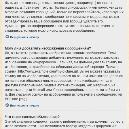
быть использованы для выражения чувств, например :) означает
радость, а :( означает грусть. Полный список смайликов можно увидеть
в форме создания сообщений. Только не перестарайтесь, используя их:
они легко могут сделать сообщение нечитаемым, и модератор может
отредактировать ваше сообщение или вообще удалить его.
Администратор конференции также может ограничить количество
смайликов, которое можно использовать в сообщении.
Вернуться к началу
Могу ли я добавлять изображения к сообщениям?
Да, вы можете размещать изображения в ваших сообщениях. Если
администратор разрешил добавлять вложения, вы можете загрузить
изображение на конференцию. Если нет, вы должны указать ссылку на
изображение, сохранённое на общедоступном веб-сервере. Пример
ссылки: http://www.example.com/my-picture.gif. Вы не можете указывать
ссылку ни на изображения, хранящиеся на вашем компьютере (если он
не является общедоступным сервером), ни на изображения, для
доступа к которым необходима аутентификация, как, например, на
почтовые ящики Hotmail или Yahoo, защищённые паролями сайты и т.
п. Для указания ссылок на изображения используйте в сообщениях тег
BBCode [img].
Вернуться к началу
Что такое важные объявления?
Эти объявления содержат важную информацию, и вы должны прочесть
их по возможности. Они появляются вверху каждого из форумов и в