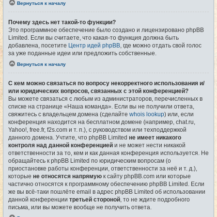
Вернуться к началу
Почему здесь нет такой-то функции?
Это программное обеспечение было создано и лицензировано phpBB
Limited. Если вы считаете, что какая-то функция должна быть
добавлена, посетите
Центр идей phpBB
, где можно отдать свой голос
за уже поданные идеи или предложить собственные.
Вернуться к началу
С кем можно связаться по вопросу некорректного использования и/
или юридических вопросов, связанных с этой конференцией?
Вы можете связаться с любым из администраторов, перечисленных в
списке на странице «Наша команда». Если вы не получили ответа,
свяжитесь с владельцем домена (сделайте
whois lookup
) или, если
конференция находится на бесплатном домене (например, chat.ru,
Yahoo!, free.fr, f2s.com и т. п.), с руководством или техподдержкой
данного домена. Учтите, что phpBB Limited
не имеет никакого
контроля над данной конференцией
и не может нести никакой
ответственности за то, кем и как данная конференция используется. Не
обращайтесь к phpBB Limited по юридическим вопросам (о
приостановке работы конференции, ответственности за неё и т. д.),
которые
не относятся напрямую
к сайту phpBB.com или которые
частично относятся к программному обеспечению phpBB Limited. Если
же вы всё-таки пошлёте email в адрес phpBB Limited об использовании
данной конференции
третьей стороной
, то не ждите подробного
письма, или вы можете вообще не получить ответа.