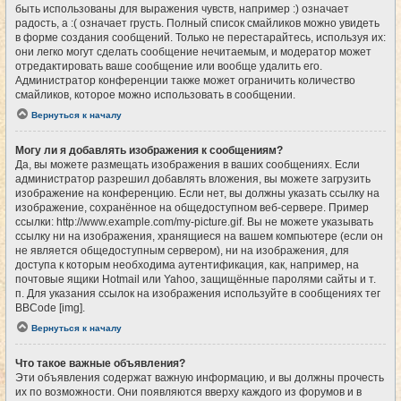
быть использованы для выражения чувств, например :) означает
радость, а :( означает грусть. Полный список смайликов можно увидеть
в форме создания сообщений. Только не перестарайтесь, используя их:
они легко могут сделать сообщение нечитаемым, и модератор может
отредактировать ваше сообщение или вообще удалить его.
Администратор конференции также может ограничить количество
смайликов, которое можно использовать в сообщении.
Вернуться к началу
Могу ли я добавлять изображения к сообщениям?
Да, вы можете размещать изображения в ваших сообщениях. Если
администратор разрешил добавлять вложения, вы можете загрузить
изображение на конференцию. Если нет, вы должны указать ссылку на
изображение, сохранённое на общедоступном веб-сервере. Пример
ссылки: http://www.example.com/my-picture.gif. Вы не можете указывать
ссылку ни на изображения, хранящиеся на вашем компьютере (если он
не является общедоступным сервером), ни на изображения, для
доступа к которым необходима аутентификация, как, например, на
почтовые ящики Hotmail или Yahoo, защищённые паролями сайты и т.
п. Для указания ссылок на изображения используйте в сообщениях тег
BBCode [img].
Вернуться к началу
Что такое важные объявления?
Эти объявления содержат важную информацию, и вы должны прочесть
их по возможности. Они появляются вверху каждого из форумов и в