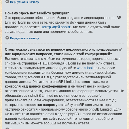
Вернуться к началу
Почему здесь нет такой-то функции?
Это программное обеспечение было создано и лицензировано phpBB
Limited. Если вы считаете, что какая-то функция должна быть
добавлена, посетите
Центр идей phpBB
, где можно отдать свой голос
за уже поданные идеи или предложить собственные.
Вернуться к началу
С кем можно связаться по вопросу некорректного использования и/
или юридических вопросов, связанных с этой конференцией?
Вы можете связаться с любым из администраторов, перечисленных в
списке на странице «Наша команда». Если вы не получили ответа,
свяжитесь с владельцем домена (сделайте
whois lookup
) или, если
конференция находится на бесплатном домене (например, chat.ru,
Yahoo!, free.fr, f2s.com и т. п.), с руководством или техподдержкой
данного домена. Учтите, что phpBB Limited
не имеет никакого
контроля над данной конференцией
и не может нести никакой
ответственности за то, кем и как данная конференция используется. Не
обращайтесь к phpBB Limited по юридическим вопросам (о
приостановке работы конференции, ответственности за неё и т. д.),
которые
не относятся напрямую
к сайту phpBB.com или которые
частично относятся к программному обеспечению phpBB Limited. Если
же вы всё-таки пошлёте email в адрес phpBB Limited об использовании
данной конференции
третьей стороной
, то не ждите подробного
письма, или вы можете вообще не получить ответа.