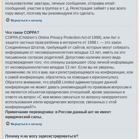
пользователям: аватары, личные сообщения, отправка email-
сообщений, участие в группах и т. д. Регистрация займёт у вас всего
пару минут, поэтому мы рекомендуем это сделать.
Вернуться к началу
Что такое COPPA?
COPPA (Children’s Online Privacy Protection Act of 1998), или Акт о
защите частных прав ребёнка в интернете от 1998 г. — это закон
Соединённых Штатов, требующий от сайтов, которые могут собирать
информацию от несовершеннолетних младше 13 лет, иметь на это
письменное согласие родителей. Допустимо наличие иного вида
подтверждения того, что опекуны разрешают сбор личной информации
от несовершеннолетних младше 13 лет. Если вы не уверены,
применимо ли это к вам, как к регистрирующемуся на конференции, или
к самой конференции, обратитесь за помощью к юрисконсульту.
Обратите внимание, что phpBB Limited администрация данной
конференции не может давать рекомендаций по правовым вопросам и
не является объектом юридических отношений, кроме указанных в
ответе на вопрос «С кем можно связаться по вопросу некорректного
использования и/или юридических вопросов, связанных с этой
конференцией?».
Примечание переводчика: в России данный акт не имеет
юридической силы.
.
Вернуться к началу
Почему я не могу зарегистрироваться?