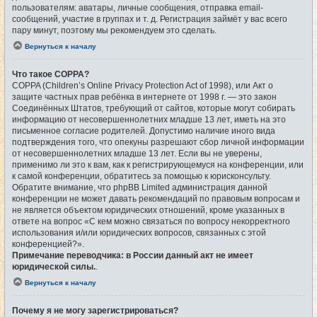
пользователям: аватары, личные сообщения, отправка email-
сообщений, участие в группах и т. д. Регистрация займёт у вас всего
пару минут, поэтому мы рекомендуем это сделать.
Вернуться к началу
Что такое COPPA?
COPPA (Children’s Online Privacy Protection Act of 1998), или Акт о
защите частных прав ребёнка в интернете от 1998 г. — это закон
Соединённых Штатов, требующий от сайтов, которые могут собирать
информацию от несовершеннолетних младше 13 лет, иметь на это
письменное согласие родителей. Допустимо наличие иного вида
подтверждения того, что опекуны разрешают сбор личной информации
от несовершеннолетних младше 13 лет. Если вы не уверены,
применимо ли это к вам, как к регистрирующемуся на конференции, или
к самой конференции, обратитесь за помощью к юрисконсульту.
Обратите внимание, что phpBB Limited администрация данной
конференции не может давать рекомендаций по правовым вопросам и
не является объектом юридических отношений, кроме указанных в
ответе на вопрос «С кем можно связаться по вопросу некорректного
использования и/или юридических вопросов, связанных с этой
конференцией?».
Примечание переводчика: в России данный акт не имеет
юридической силы.
.
Вернуться к началу
Почему я не могу зарегистрироваться?