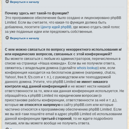
Вернуться к началу
Почему здесь нет такой-то функции?
Это программное обеспечение было создано и лицензировано phpBB
Limited. Если вы считаете, что какая-то функция должна быть
добавлена, посетите
Центр идей phpBB
, где можно отдать свой голос
за уже поданные идеи или предложить собственные.
Вернуться к началу
С кем можно связаться по вопросу некорректного использования и/
или юридических вопросов, связанных с этой конференцией?
Вы можете связаться с любым из администраторов, перечисленных в
списке на странице «Наша команда». Если вы не получили ответа,
свяжитесь с владельцем домена (сделайте
whois lookup
) или, если
конференция находится на бесплатном домене (например, chat.ru,
Yahoo!, free.fr, f2s.com и т. п.), с руководством или техподдержкой
данного домена. Учтите, что phpBB Limited
не имеет никакого
контроля над данной конференцией
и не может нести никакой
ответственности за то, кем и как данная конференция используется. Не
обращайтесь к phpBB Limited по юридическим вопросам (о
приостановке работы конференции, ответственности за неё и т. д.),
которые
не относятся напрямую
к сайту phpBB.com или которые
частично относятся к программному обеспечению phpBB Limited. Если
же вы всё-таки пошлёте email в адрес phpBB Limited об использовании
данной конференции
третьей стороной
, то не ждите подробного
письма, или вы можете вообще не получить ответа.