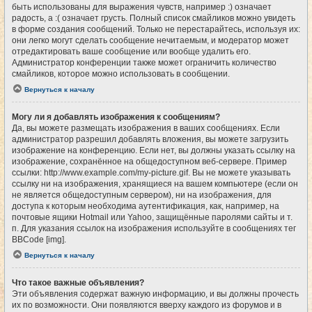
быть использованы для выражения чувств, например :) означает
радость, а :( означает грусть. Полный список смайликов можно увидеть
в форме создания сообщений. Только не перестарайтесь, используя их:
они легко могут сделать сообщение нечитаемым, и модератор может
отредактировать ваше сообщение или вообще удалить его.
Администратор конференции также может ограничить количество
смайликов, которое можно использовать в сообщении.
Вернуться к началу
Могу ли я добавлять изображения к сообщениям?
Да, вы можете размещать изображения в ваших сообщениях. Если
администратор разрешил добавлять вложения, вы можете загрузить
изображение на конференцию. Если нет, вы должны указать ссылку на
изображение, сохранённое на общедоступном веб-сервере. Пример
ссылки: http://www.example.com/my-picture.gif. Вы не можете указывать
ссылку ни на изображения, хранящиеся на вашем компьютере (если он
не является общедоступным сервером), ни на изображения, для
доступа к которым необходима аутентификация, как, например, на
почтовые ящики Hotmail или Yahoo, защищённые паролями сайты и т.
п. Для указания ссылок на изображения используйте в сообщениях тег
BBCode [img].
Вернуться к началу
Что такое важные объявления?
Эти объявления содержат важную информацию, и вы должны прочесть
их по возможности. Они появляются вверху каждого из форумов и в