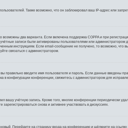
льзователей. Также возможно, что он заблокировал ваш IP-адрес или запрет
то возможны два варианта. Если включена поддержка COPPA и при регистрации
 учётные записи были активированы пользователями или администратором д
ченным инструкциям. Если email-сообщение не получено, то возможно, что в
буйте связаться с администратором.
 вы правильно вводите имя пользователя и пароль. Если данные введены пра
бка в конфигурации конференции, свяжитесь с администратором для исправле
лил вашу учётную запись. Кроме того, многие конференции периодически уд
 зарегистрироваться снова и активнее участвовать в дискуссиях.
ь новый. Перейдите на страницу входа на конференцию и щёлкните на ссылку