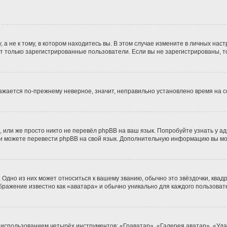
 не к тому, в котором находитесь вы. В этом случае измените в личных настро
гут только зарегистрированные пользователи. Если вы не зарегистрированы, т
бражается по-прежнему неверное, значит, неправильно установлено время на
 или же просто никто не перевёл phpBB на ваш язык. Попробуйте узнать у а
сами можете перевести phpBB на свой язык. Дополнительную информацию вы м
Одно из них может относиться к вашему званию, обычно это звёздочки, квадр
ображение известно как «аватара» и обычно уникально для каждого пользоват
 использованием четырёх инструментов: «Граватар», «Галерея аватар», «Уд