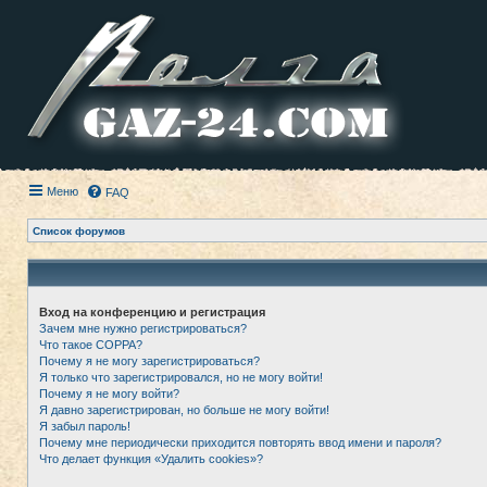
Меню
FAQ
Список форумов
Вход на конференцию и регистрация
Зачем мне нужно регистрироваться?
Что такое COPPA?
Почему я не могу зарегистрироваться?
Я только что зарегистрировался, но не могу войти!
Почему я не могу войти?
Я давно зарегистрирован, но больше не могу войти!
Я забыл пароль!
Почему мне периодически приходится повторять ввод имени и пароля?
Что делает функция «Удалить cookies»?