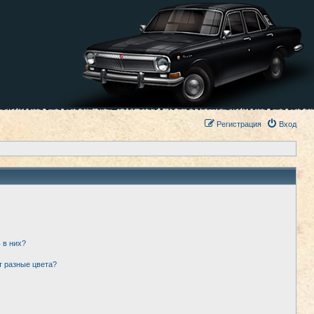
Регистрация
Вход
 в них?
т разные цвета?