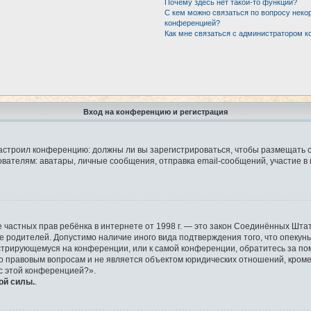
Почему здесь нет такой-то функции?
С кем можно связаться по вопросу неко
конференцией?
Как мне связаться с администратором 
Вход на конференцию и регистрация
р настроил конференцию: должны ли вы зарегистрироваться, чтобы размещать 
елям: аватары, личные сообщения, отправка email-сообщений, участие в груп
защите частных прав ребёнка в интернете от 1998 г. — это закон Соединённых 
ие родителей. Допустимо наличие иного вида подтверждения того, что опек
гистрирующемуся на конференции, или к самой конференции, обратитесь за по
правовым вопросам и не является объектом юридических отношений, кроме у
 с этой конференцией?».
ой силы.
.