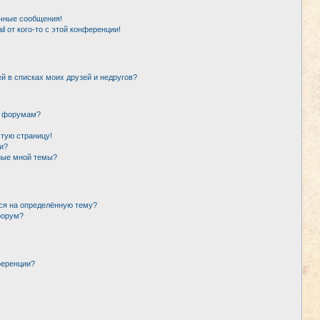
чные сообщения!
l от кого-то с этой конференции!
й в списках моих друзей и недругов?
и форумам?
стую страницу!
и?
ные мной темы?
ься на определённую тему?
форум?
ференции?