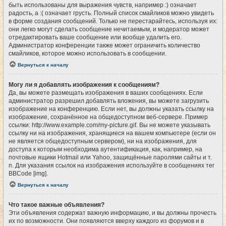
быть использованы для выражения чувств, например :) означает
радость, а :( означает грусть. Полный список смайликов можно увидеть
в форме создания сообщений. Только не перестарайтесь, используя их:
они легко могут сделать сообщение нечитаемым, и модератор может
отредактировать ваше сообщение или вообще удалить его.
Администратор конференции также может ограничить количество
смайликов, которое можно использовать в сообщении.
Вернуться к началу
Могу ли я добавлять изображения к сообщениям?
Да, вы можете размещать изображения в ваших сообщениях. Если
администратор разрешил добавлять вложения, вы можете загрузить
изображение на конференцию. Если нет, вы должны указать ссылку на
изображение, сохранённое на общедоступном веб-сервере. Пример
ссылки: http://www.example.com/my-picture.gif. Вы не можете указывать
ссылку ни на изображения, хранящиеся на вашем компьютере (если он
не является общедоступным сервером), ни на изображения, для
доступа к которым необходима аутентификация, как, например, на
почтовые ящики Hotmail или Yahoo, защищённые паролями сайты и т.
п. Для указания ссылок на изображения используйте в сообщениях тег
BBCode [img].
Вернуться к началу
Что такое важные объявления?
Эти объявления содержат важную информацию, и вы должны прочесть
их по возможности. Они появляются вверху каждого из форумов и в