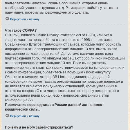
пользователям: аватары, личные сообщения, отправка email-
сообщений, участие в группах и т. д. Регистрация займёт у вас всего
пару минут, поэтому мы рекомендуем это сделать.
Вернуться к началу
Что такое COPPA?
COPPA (Children’s Online Privacy Protection Act of 1998), или Акт о
защите частных прав ребёнка в интернете от 1998 г. — это закон
Соединённых Штатов, требующий от сайтов, которые могут собирать
информацию от несовершеннолетних младше 13 лет, иметь на это
письменное согласие родителей. Допустимо наличие иного вида
подтверждения того, что опекуны разрешают сбор личной информации
от несовершеннолетних младше 13 лет. Если вы не уверены,
применимо ли это к вам, как к регистрирующемуся на конференции, или
к самой конференции, обратитесь за помощью к юрисконсульту.
Обратите внимание, что phpBB Limited администрация данной
конференции не может давать рекомендаций по правовым вопросам и
не является объектом юридических отношений, кроме указанных в
ответе на вопрос «С кем можно связаться по вопросу некорректного
использования и/или юридических вопросов, связанных с этой
конференцией?».
Примечание переводчика: в России данный акт не имеет
юридической силы.
.
Вернуться к началу
Почему я не могу зарегистрироваться?