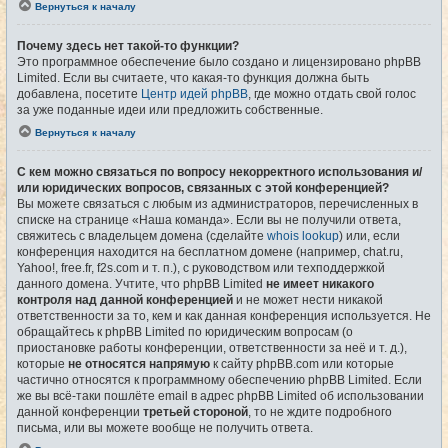
Вернуться к началу
Почему здесь нет такой-то функции?
Это программное обеспечение было создано и лицензировано phpBB
Limited. Если вы считаете, что какая-то функция должна быть
добавлена, посетите
Центр идей phpBB
, где можно отдать свой голос
за уже поданные идеи или предложить собственные.
Вернуться к началу
С кем можно связаться по вопросу некорректного использования и/
или юридических вопросов, связанных с этой конференцией?
Вы можете связаться с любым из администраторов, перечисленных в
списке на странице «Наша команда». Если вы не получили ответа,
свяжитесь с владельцем домена (сделайте
whois lookup
) или, если
конференция находится на бесплатном домене (например, chat.ru,
Yahoo!, free.fr, f2s.com и т. п.), с руководством или техподдержкой
данного домена. Учтите, что phpBB Limited
не имеет никакого
контроля над данной конференцией
и не может нести никакой
ответственности за то, кем и как данная конференция используется. Не
обращайтесь к phpBB Limited по юридическим вопросам (о
приостановке работы конференции, ответственности за неё и т. д.),
которые
не относятся напрямую
к сайту phpBB.com или которые
частично относятся к программному обеспечению phpBB Limited. Если
же вы всё-таки пошлёте email в адрес phpBB Limited об использовании
данной конференции
третьей стороной
, то не ждите подробного
письма, или вы можете вообще не получить ответа.