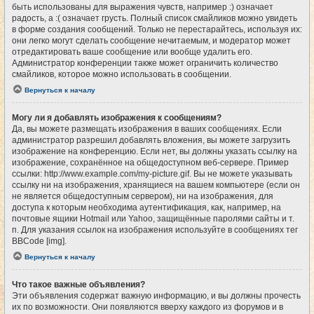
быть использованы для выражения чувств, например :) означает
радость, а :( означает грусть. Полный список смайликов можно увидеть
в форме создания сообщений. Только не перестарайтесь, используя их:
они легко могут сделать сообщение нечитаемым, и модератор может
отредактировать ваше сообщение или вообще удалить его.
Администратор конференции также может ограничить количество
смайликов, которое можно использовать в сообщении.
Вернуться к началу
Могу ли я добавлять изображения к сообщениям?
Да, вы можете размещать изображения в ваших сообщениях. Если
администратор разрешил добавлять вложения, вы можете загрузить
изображение на конференцию. Если нет, вы должны указать ссылку на
изображение, сохранённое на общедоступном веб-сервере. Пример
ссылки: http://www.example.com/my-picture.gif. Вы не можете указывать
ссылку ни на изображения, хранящиеся на вашем компьютере (если он
не является общедоступным сервером), ни на изображения, для
доступа к которым необходима аутентификация, как, например, на
почтовые ящики Hotmail или Yahoo, защищённые паролями сайты и т.
п. Для указания ссылок на изображения используйте в сообщениях тег
BBCode [img].
Вернуться к началу
Что такое важные объявления?
Эти объявления содержат важную информацию, и вы должны прочесть
их по возможности. Они появляются вверху каждого из форумов и в