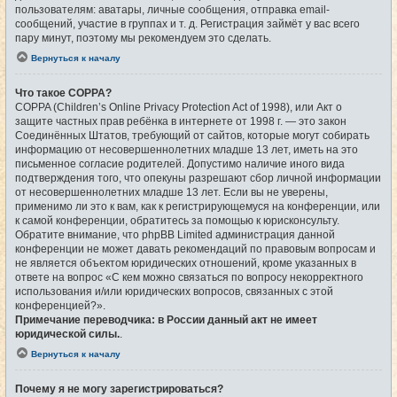
пользователям: аватары, личные сообщения, отправка email-
сообщений, участие в группах и т. д. Регистрация займёт у вас всего
пару минут, поэтому мы рекомендуем это сделать.
Вернуться к началу
Что такое COPPA?
COPPA (Children’s Online Privacy Protection Act of 1998), или Акт о
защите частных прав ребёнка в интернете от 1998 г. — это закон
Соединённых Штатов, требующий от сайтов, которые могут собирать
информацию от несовершеннолетних младше 13 лет, иметь на это
письменное согласие родителей. Допустимо наличие иного вида
подтверждения того, что опекуны разрешают сбор личной информации
от несовершеннолетних младше 13 лет. Если вы не уверены,
применимо ли это к вам, как к регистрирующемуся на конференции, или
к самой конференции, обратитесь за помощью к юрисконсульту.
Обратите внимание, что phpBB Limited администрация данной
конференции не может давать рекомендаций по правовым вопросам и
не является объектом юридических отношений, кроме указанных в
ответе на вопрос «С кем можно связаться по вопросу некорректного
использования и/или юридических вопросов, связанных с этой
конференцией?».
Примечание переводчика: в России данный акт не имеет
юридической силы.
.
Вернуться к началу
Почему я не могу зарегистрироваться?