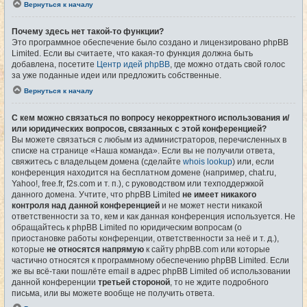
Вернуться к началу
Почему здесь нет такой-то функции?
Это программное обеспечение было создано и лицензировано phpBB
Limited. Если вы считаете, что какая-то функция должна быть
добавлена, посетите
Центр идей phpBB
, где можно отдать свой голос
за уже поданные идеи или предложить собственные.
Вернуться к началу
С кем можно связаться по вопросу некорректного использования и/
или юридических вопросов, связанных с этой конференцией?
Вы можете связаться с любым из администраторов, перечисленных в
списке на странице «Наша команда». Если вы не получили ответа,
свяжитесь с владельцем домена (сделайте
whois lookup
) или, если
конференция находится на бесплатном домене (например, chat.ru,
Yahoo!, free.fr, f2s.com и т. п.), с руководством или техподдержкой
данного домена. Учтите, что phpBB Limited
не имеет никакого
контроля над данной конференцией
и не может нести никакой
ответственности за то, кем и как данная конференция используется. Не
обращайтесь к phpBB Limited по юридическим вопросам (о
приостановке работы конференции, ответственности за неё и т. д.),
которые
не относятся напрямую
к сайту phpBB.com или которые
частично относятся к программному обеспечению phpBB Limited. Если
же вы всё-таки пошлёте email в адрес phpBB Limited об использовании
данной конференции
третьей стороной
, то не ждите подробного
письма, или вы можете вообще не получить ответа.