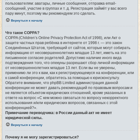
пользователям: аватары, личные сообщения, отправка email-
сообщений, участие в группах и т. д. Регистрация займёт у вас всего
пару минут, поэтому мы рекомендуем это сделать.
Вернуться к началу
Что такое COPPA?
COPPA (Children’s Online Privacy Protection Act of 1998), или Акт о
защите частных прав ребёнка в интернете от 1998 г. — это закон
Соединённых Штатов, требующий от сайтов, которые могут собирать
информацию от несовершеннолетних младше 13 лет, иметь на это
письменное согласие родителей. Допустимо наличие иного вида
подтверждения того, что опекуны разрешают сбор личной информации
от несовершеннолетних младше 13 лет. Если вы не уверены,
применимо ли это к вам, как к регистрирующемуся на конференции, или
к самой конференции, обратитесь за помощью к юрисконсульту.
Обратите внимание, что phpBB Limited администрация данной
конференции не может давать рекомендаций по правовым вопросам и
не является объектом юридических отношений, кроме указанных в
ответе на вопрос «С кем можно связаться по вопросу некорректного
использования и/или юридических вопросов, связанных с этой
конференцией?».
Примечание переводчика: в России данный акт не имеет
юридической силы.
.
Вернуться к началу
Почему я не могу зарегистрироваться?