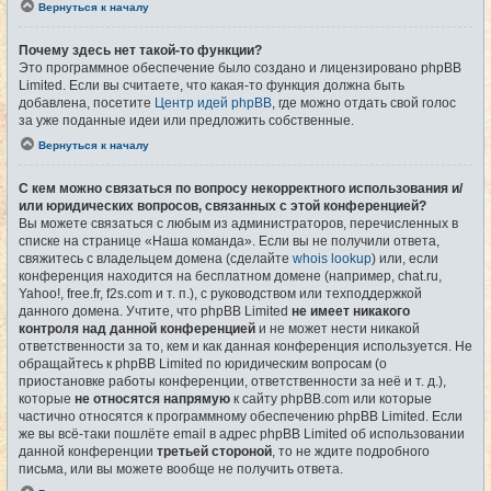
Вернуться к началу
Почему здесь нет такой-то функции?
Это программное обеспечение было создано и лицензировано phpBB
Limited. Если вы считаете, что какая-то функция должна быть
добавлена, посетите
Центр идей phpBB
, где можно отдать свой голос
за уже поданные идеи или предложить собственные.
Вернуться к началу
С кем можно связаться по вопросу некорректного использования и/
или юридических вопросов, связанных с этой конференцией?
Вы можете связаться с любым из администраторов, перечисленных в
списке на странице «Наша команда». Если вы не получили ответа,
свяжитесь с владельцем домена (сделайте
whois lookup
) или, если
конференция находится на бесплатном домене (например, chat.ru,
Yahoo!, free.fr, f2s.com и т. п.), с руководством или техподдержкой
данного домена. Учтите, что phpBB Limited
не имеет никакого
контроля над данной конференцией
и не может нести никакой
ответственности за то, кем и как данная конференция используется. Не
обращайтесь к phpBB Limited по юридическим вопросам (о
приостановке работы конференции, ответственности за неё и т. д.),
которые
не относятся напрямую
к сайту phpBB.com или которые
частично относятся к программному обеспечению phpBB Limited. Если
же вы всё-таки пошлёте email в адрес phpBB Limited об использовании
данной конференции
третьей стороной
, то не ждите подробного
письма, или вы можете вообще не получить ответа.