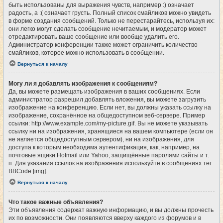
быть использованы для выражения чувств, например :) означает
радость, а :( означает грусть. Полный список смайликов можно увидеть
в форме создания сообщений. Только не перестарайтесь, используя их:
они легко могут сделать сообщение нечитаемым, и модератор может
отредактировать ваше сообщение или вообще удалить его.
Администратор конференции также может ограничить количество
смайликов, которое можно использовать в сообщении.
Вернуться к началу
Могу ли я добавлять изображения к сообщениям?
Да, вы можете размещать изображения в ваших сообщениях. Если
администратор разрешил добавлять вложения, вы можете загрузить
изображение на конференцию. Если нет, вы должны указать ссылку на
изображение, сохранённое на общедоступном веб-сервере. Пример
ссылки: http://www.example.com/my-picture.gif. Вы не можете указывать
ссылку ни на изображения, хранящиеся на вашем компьютере (если он
не является общедоступным сервером), ни на изображения, для
доступа к которым необходима аутентификация, как, например, на
почтовые ящики Hotmail или Yahoo, защищённые паролями сайты и т.
п. Для указания ссылок на изображения используйте в сообщениях тег
BBCode [img].
Вернуться к началу
Что такое важные объявления?
Эти объявления содержат важную информацию, и вы должны прочесть
их по возможности. Они появляются вверху каждого из форумов и в